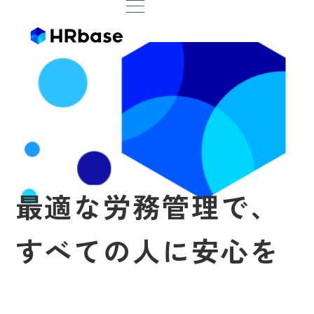
ヘッダ
最
適
な
労
務
管
理
で
、
す
べ
て
の
人
に
安
心
を